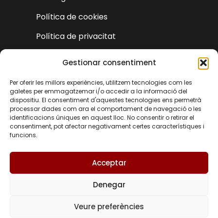
Política de cookies
Política de privacitat
Declaració d'accessibilitat
Gestionar consentiment
Per oferir les millors experiències, utilitzem tecnologies com les
galetes per emmagatzemar i/o accedir a la informació del
dispositiu. El consentiment d'aquestes tecnologies ens permetrà
processar dades com ara el comportament de navegació o les
identificacions úniques en aquest lloc. No consentir o retirar el
consentiment, pot afectar negativament certes característiques i
funcions.
Acceptar
Denegar
EN
Veure preferències
© Turisme Castielfabib 2025 | Disseny i
ES