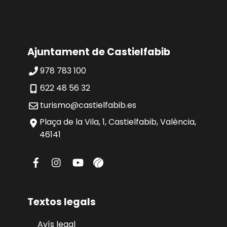
Salta
al
contingut
Ajuntament de Castielfabib
978 783 100
622 48 56 32
turismo@castielfabib.es
Plaça de la Vila, 1, Castielfabib, València,
46141
Textos legals
Avís legal