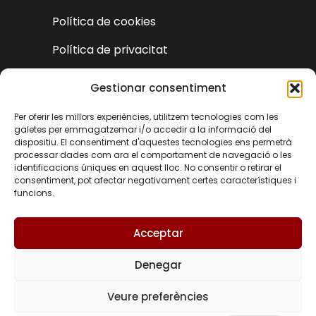
Política de cookies
Política de privacitat
Declaració d'accessibilitat
Gestionar consentiment
Per oferir les millors experiències, utilitzem tecnologies com les
galetes per emmagatzemar i/o accedir a la informació del
dispositiu. El consentiment d'aquestes tecnologies ens permetrà
processar dades com ara el comportament de navegació o les
identificacions úniques en aquest lloc. No consentir o retirar el
consentiment, pot afectar negativament certes característiques i
funcions.
Acceptar
Denegar
EN
Veure preferències
© Turisme Castielfabib 2025 | Disseny i
ES