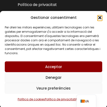
Política de privacitat
Declaració d'accessibilitat
Gestionar consentiment
Per oferir les millors experiències, utilitzem tecnologies com les
galetes per emmagatzemar i/o accedir a la informació del
dispositiu. El consentiment d'aquestes tecnologies ens permetrà
processar dades com ara el comportament de navegació o les
identificacions úniques en aquest lloc. No consentir o retirar el
consentiment, pot afectar negativament certes característiques i
funcions.
Acceptar
Denegar
EN
Veure preferències
© Turisme Castielfabib 2025 | Disseny i
ES
desenvolupament web de
Accessia Solucions
Política de cookies
Política de privacitat
Avís legal
VA