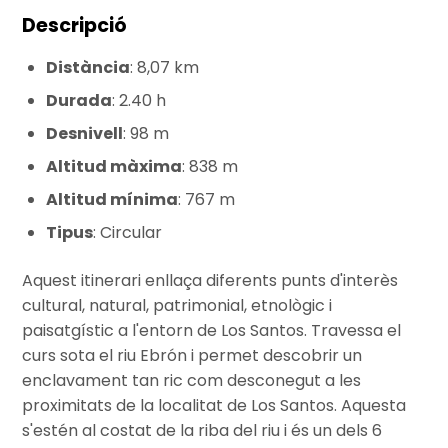
Descripció
Distància
: 8,07 km
Durada
: 2.40 h
Desnivell
: 98 m
Altitud màxima
: 838 m
Altitud mínima
: 767 m
Tipus
: Circular
Aquest itinerari enllaça diferents punts d'interès
cultural, natural, patrimonial, etnològic i
paisatgístic a l'entorn de Los Santos. Travessa el
curs sota el riu Ebrón i permet descobrir un
enclavament tan ric com desconegut a les
proximitats de la localitat de Los Santos. Aquesta
s'estén al costat de la riba del riu i és un dels 6