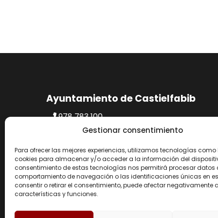
Ayuntamiento de Castielfabib
978 783 100
Gestionar consentimiento
622 48 56 32
turismo@castielfabib.es
Para ofrecer las mejores experiencias, utilizamos tecnologías como 
cookies para almacenar y/o acceder a la información del dispositiv
Plaza de la Villa, 1, Castielfabib, Valencia, 
consentimiento de estas tecnologías nos permitirá procesar datos
comportamiento de navegación o las identificaciones únicas en este
consentir o retirar el consentimiento, puede afectar negativamente a
características y funciones.