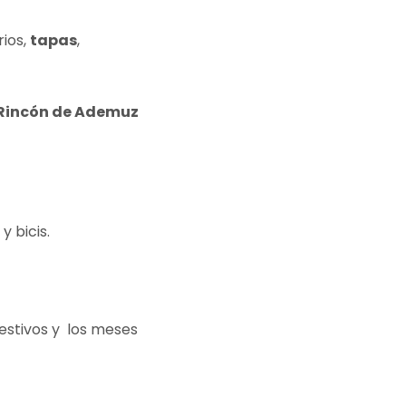
rios,
tapas
,
 Rincón de Ademuz
y bicis.
estivos y los meses