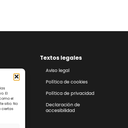
Textos legales
Aviso legal
Política de cookies
las
Política de privacidad
o. El
46141
 como el
 sitio. No
Declaración de
 ciertas
accesibilidad