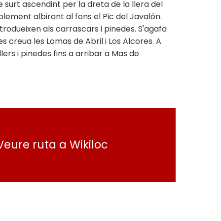
 surt ascendint per la dreta de la llera del
blement albirant al fons el Pic del Javalón.
trodueixen als carrascars i pinedes. S'agafa
 creua les Lomas de Abril i Los Alcores. A
rs i pinedes fins a arribar a Mas de
Veure ruta a Wikiloc