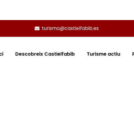
turismo@castielfabib.es
ci
Descobreix Castielfabib
Turisme actiu
R6. RUTA DEL ROD