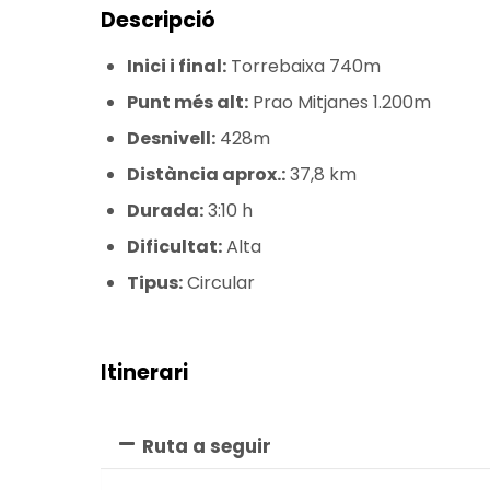
Descripció
Inici i final:
Torrebaixa 740m
Punt més alt:
Prao Mitjanes 1.200m
Desnivell:
428m
Distància aprox.:
37,8 km
Durada:
3:10 h
Dificultat:
Alta
Tipus:
Circular
Itinerari
Ruta a seguir