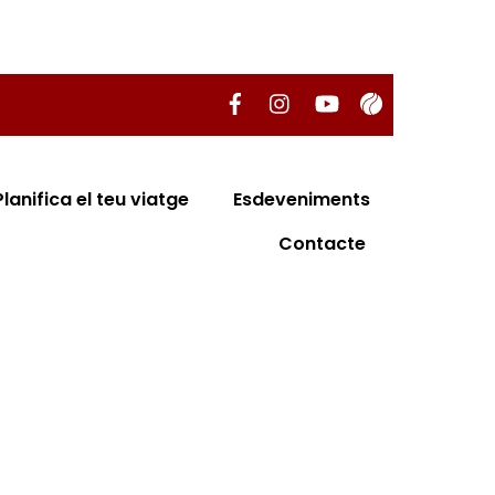
Planifica el teu viatge
Esdeveniments
Contacte
È