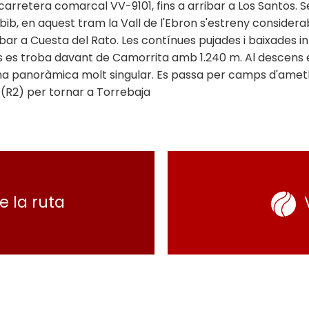
carretera comarcal VV-9101, fins a arribar a Los Santos. Se
abib, en aquest tram la Vall de l'Ebron s'estreny considera
bar a Cuesta del Rato. Les contínues pujades i baixades in
s es troba davant de Camorrita amb 1.240 m. Al descens es
na panoràmica molt singular. Es passa per camps d'ametlle
a (R2) per tornar a Torrebaja
e la ruta