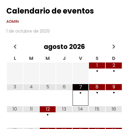
Ir
Calendario de eventos
al
contenido
ADMIN
/
1 de octubre de 2025
agosto
2026
L
M
M
J
V
S
D
1
2
•
•
3
4
5
6
8
9
7
•
•
•
10
11
12
13
14
15
16
•